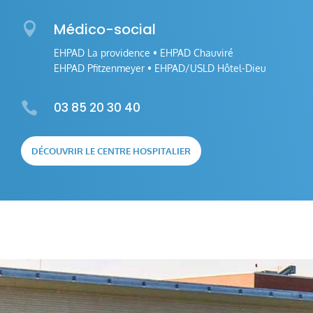

Médico-social
EHPAD La providence • EHPAD Chauviré
EHPAD Pfitzenmeyer • EHPAD/USLD Hôtel-Dieu

03 85 20 30 40
DÉCOUVRIR LE CENTRE HOSPITALIER