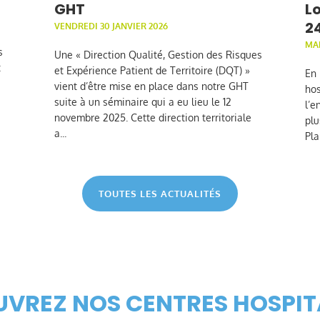
GHT
Lo
2
VENDREDI 30 JANVIER 2026
MAR
s
Une « Direction Qualité, Gestion des Risques
t
et Expérience Patient de Territoire (DQT) »
En 
vient d’être mise en place dans notre GHT
hos
suite à un séminaire qui a eu lieu le 12
l’e
novembre 2025. Cette direction territoriale
plu
a...
Pla
TOUTES LES ACTUALITÉS
VREZ NOS CENTRES HOSPIT