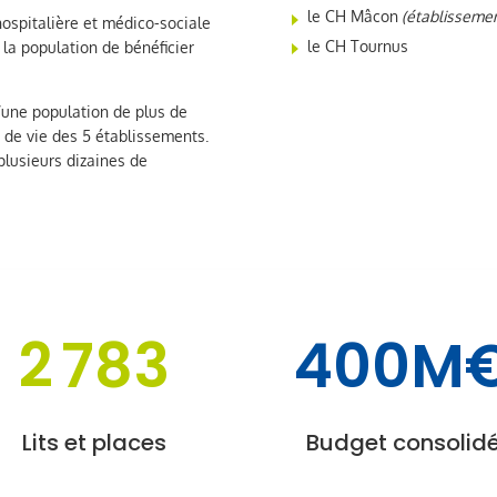
le CH Mâcon
(établissemen
 hospitalière et médico-sociale
le CH Tournus
 la population de bénéficier
’une population de plus de
 de vie des 5 établissements.
 plusieurs dizaines de
2 783
400M
Lits et places
Budget consolid