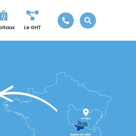




pitaux
Le GHT