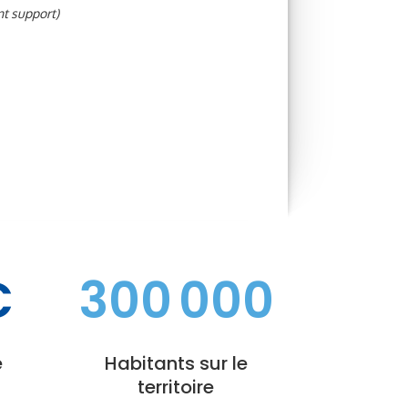
t support)
€
300 000
é
Habitants sur le
territoire