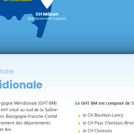
toire
idionale
ourgogne Méridionale (GHT-BM)
Le GHT-BM est composé de 5 
00 km² situé au sud de la Saône-
le CH Bourbon-Lancy
égions Bourgogne-Franche-Comté
ièrement des départements
le CH Pays Charolais-Brio
et Ain.
le CH Clunisois