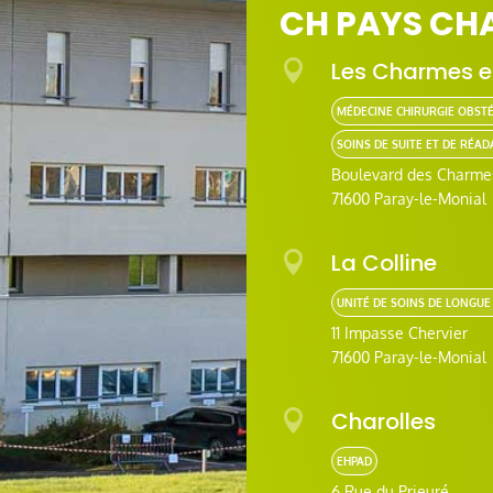
CH PAYS CH

Les Charmes e
MÉDECINE CHIRURGIE OBST
SOINS DE SUITE ET DE RÉA
Boulevard des Charme
71600 Paray-le-Monial

La Colline
UNITÉ DE SOINS DE LONGUE
11 Impasse Chervier
71600 Paray-le-Monial

Charolles
EHPAD
6 Rue du Prieuré