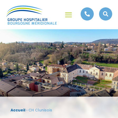
a


Accueil
›
CH Clunisois