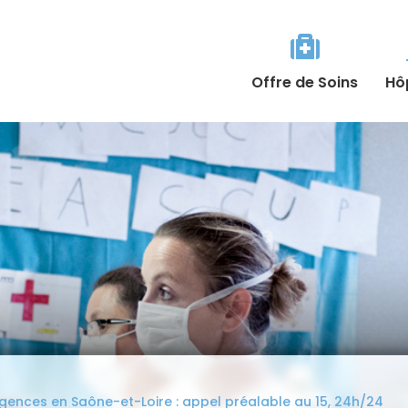

Offre de Soins
Hô
rgences en Saône-et-Loire : appel préalable au 15, 24h/24