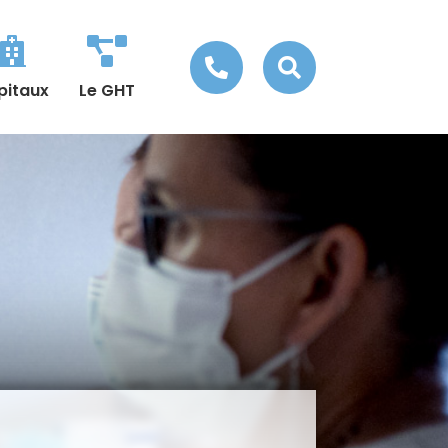




pitaux
Le GHT