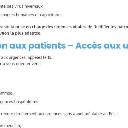
nte des virus hivernaux,
ssources humaines et capacitaires.
rantir la
prise en charge des urgences vitales
, de
fluidifier les parc
ution la plus adaptée
.
ion aux patients – Accès aux
aux urgences, appelez le 15.
ra vous orienter vers :
rammée,
rgences hospitalières.
 rendre directement aux urgences sans appel préalable au 15 si :
un médecin,