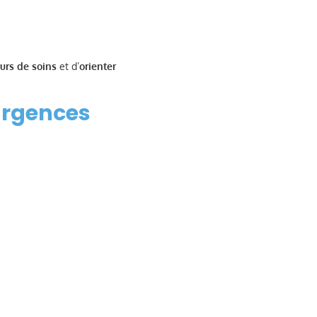
ours de soins
et d’
orienter
 urgences