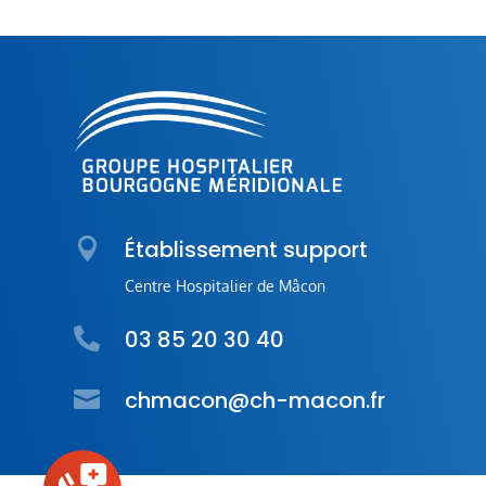

Établissement support
Centre Hospitalier de Mâcon
03 85 20 30 40


chmacon@ch-macon.fr