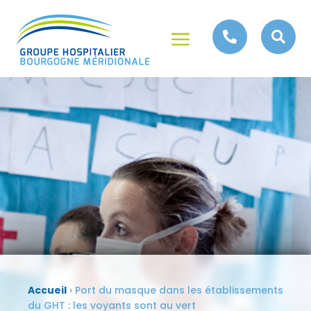
a


Accueil
›
Port du masque dans les établissements
du GHT : les voyants sont au vert