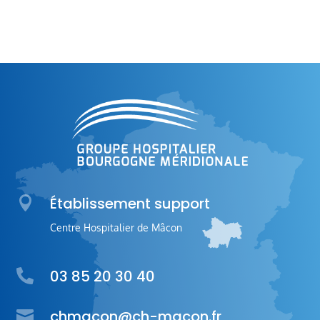

Établissement support
Centre Hospitalier de Mâcon
03 85 20 30 40


chmacon@ch-macon.fr