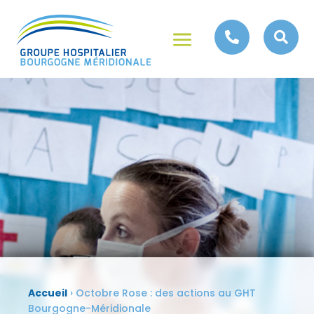
a


Accueil
›
Octobre Rose : des actions au GHT
Bourgogne-Méridionale