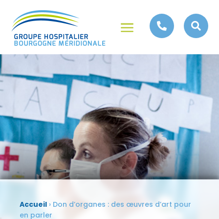
a


Accueil
›
Don d’organes : des œuvres d’art pour
en parler