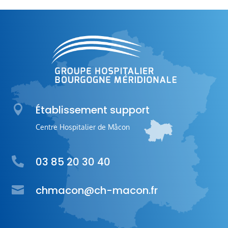

Établissement support
Centre Hospitalier de Mâcon
03 85 20 30 40


chmacon@ch-macon.fr