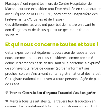
Plastiques) ont rejoint les murs du Centre Hospitalier de
Mâcon pour une exposition tout l’été réalisée en collaboration
avec l’équipe de la CHPOT 71 (Coordination Hospitalière des
Prélèvements d’Organes et de Tissus).
Ces différentes œuvres ont pour but de mettre en avant le
don d’organes et de tissus qui est un geste altruiste et
solidaire.
Et qui nous concerne toutes et tous !
Cette exposition est également l’occasion de rappeler que
nous sommes toutes et tous considérés comme présumé
donneur d’organes et de tissus, sauf si la personne a exprimé
de son vivant le refus de donner (soit en informant ses
proches, soit en s’inscrivant sur le registre national des refus).
Ce registre national est ouvert à toute personne âgée de plus
de 13 ans.
💬
𝐏𝐨𝐮𝐫 𝐨𝐮 𝐂𝐨𝐧𝐭𝐫𝐞 𝐥𝐞 𝐝𝐨𝐧 𝐝’𝐨𝐫𝐠𝐚𝐧𝐞𝐬, 𝐥’𝐞𝐬𝐬𝐞𝐧𝐭𝐢𝐞𝐥 𝐜’𝐞𝐬𝐭 𝐝’𝐞𝐧 𝐩𝐚𝐫𝐥𝐞𝐫.
🧡 Merci à tous les artistes qui à travers leur traduction en
œuvres d’art, contribuent à faciliter le dialogue autour du don