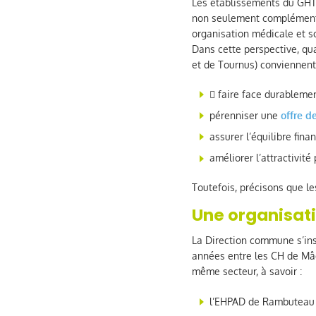
Les établissements du GHT d
non seulement complémenta
organisation médicale et s
Dans cette perspective, qu
et de Tournus) conviennent
 faire face durableme
pérenniser une
offre d
assurer l’équilibre fina
améliorer l’attractivité
Toutefois, précisons que l
Une organisati
La Direction commune s’insc
années entre les CH de Mâc
même secteur, à savoir :
l’EHPAD de Rambuteau 