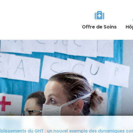

Offre de Soins
Hô
blissements du GHT : un nouvel exemple des dynamiques comm