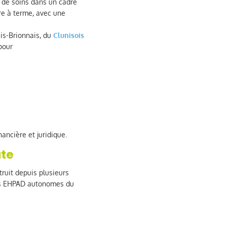
e de soins dans un cadre
e à terme, avec une
ais-Brionnais, du
Clunisois
pour
ancière et juridique.
ate
truit depuis plusieurs
es EHPAD autonomes du