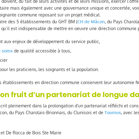
oivent, du fait de leurs activités et de leurs missions, exercer l’offr
ire mais également avec une gouvernance unique et concertée, voir
oignante commune reposant sur un projet médical.
atre des 5 établissements du GHT BM (
CH de Mâcon
, du Pays Charol
 qu’il est indispensable de mettre en oeuvre une direction commune 
nt aux enjeux de développement du service public,
e soins
de qualité accessible à tous,
ncier
 pour les praticiens, les soignants et la population.
es établissements en direction commune conservent leur autonomie fin
on fruit d’un partenariat de longue d
rit pleinement dans la prolongation d’un partenariat réfléchi et cons
on, du Pays Charolais-Brionnais, du Clunisois et de
Tournus
, avec l
et De Rocca de Bois Ste Marie