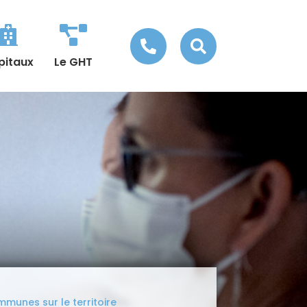




pitaux
Le GHT
unes sur le territoire