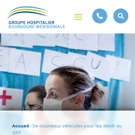
a


Accueil
›
De nouveaux véhicules pour les SMUR au
GHT