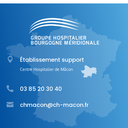

Établissement support
Centre Hospitalier de Mâcon
03 85 20 30 40


chmacon@ch-macon.fr